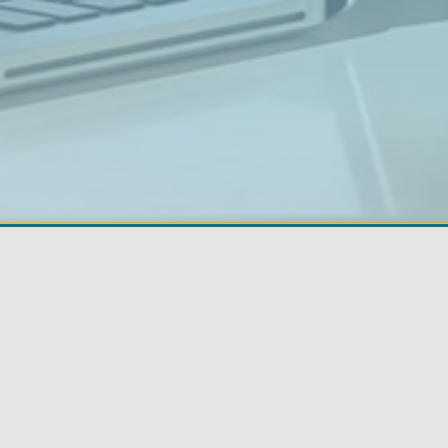
LIENS UTILES
Ministère de l'Industrie et des PME
DNI
IGNM
APIP